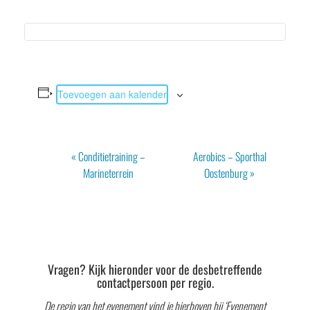
Toevoegen aan kalender
Evenement
«
Conditietraining –
Aerobics – Sporthal
Navigatie
Marineterrein
Oostenburg
»
Vragen? Kijk hieronder voor de desbetreffende
contactpersoon per regio.
De regio van het evenement vind je hierboven bij ‘Evenement