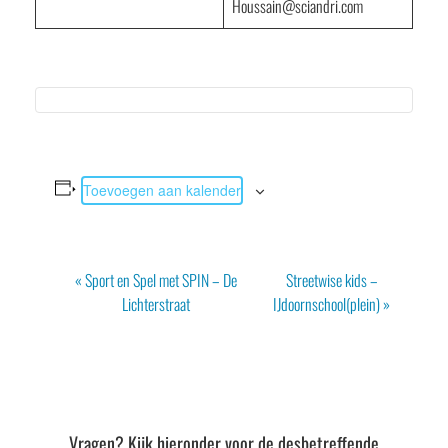
Houssain@sciandri.com
Toevoegen aan kalender
Evenement
«
Sport en Spel met SPIN – De
Streetwise kids –
Navigatie
Lichterstraat
IJdoornschool(plein)
»
Vragen? Kijk hieronder voor de desbetreffende