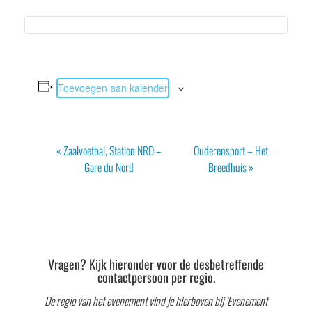
Toevoegen aan kalender
Evenement
«
Zaalvoetbal, Station NRD –
Ouderensport – Het
Navigatie
Gare du Nord
Breedhuis
»
Vragen? Kijk hieronder voor de desbetreffende
contactpersoon per regio.
De regio van het evenement vind je hierboven bij ‘Evenement