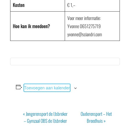
Kosten
€ 1,–
Voor meer informatie:
Hoe kan ik meedoen?
Yvonne 0651275719
yvonne@sciandri.com
Toevoegen aan kalender
Evenement
«
Jongerensport de IJsbreker
Ouderensport – Het
Navigatie
– Gymzaal OBS de IJsbreker
Breedhuis
»