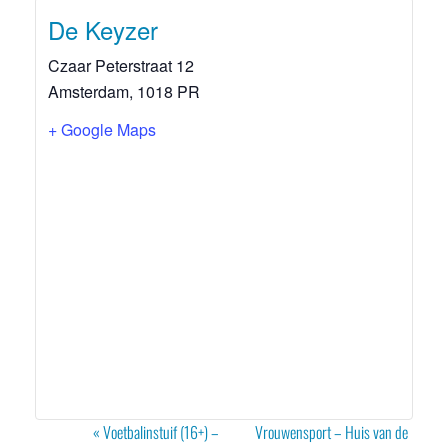
De Keyzer
Czaar Peterstraat 12
Amsterdam
,
1018 PR
+ Google Maps
Evenement
«
Voetbalinstuif (16+) –
Vrouwensport – Huis van de