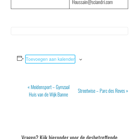
Houssain@sciandri.com
Toevoegen aan kalender
Evenement
«
Meidensport – Gymzaal
Streetwise – Parc des Reves
»
Navigatie
Huis van de Wijk Banne
Vragen? Kijk hieronder voor de desbetreffende