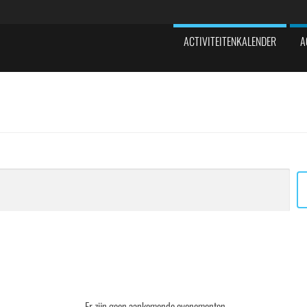
ACTIVITEITENKALENDER
A
Er zijn geen aankomende evenementen.