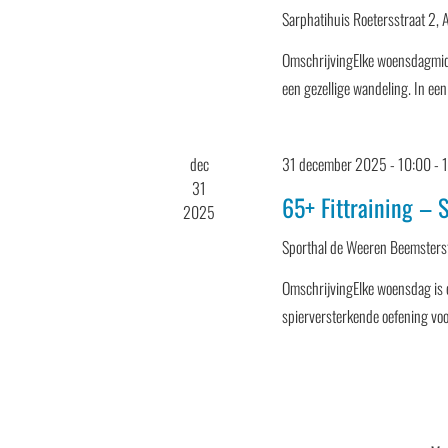
Sarphatihuis
Roetersstraat 2,
OmschrijvingElke woensdagmid
een gezellige wandeling. In een
dec
31 december 2025 - 10:00
-
31
65+ Fittraining – 
2025
Sporthal de Weeren
Beemsters
OmschrijvingElke woensdag is e
spierversterkende oefening vo