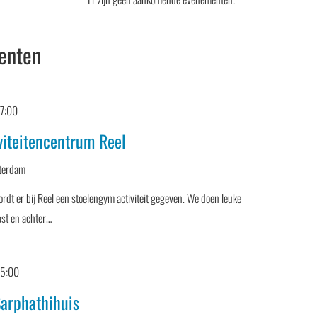
enten
17:00
viteitencentrum Reel
terdam
dt er bij Reel een stoelengym activiteit gegeven. We doen leuke
ast en achter…
15:00
Sarphathihuis