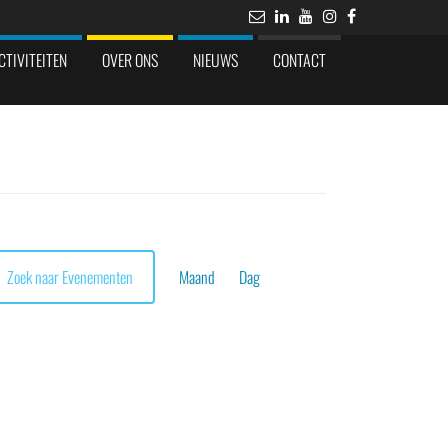
CTIVITEITEN
OVER ONS
NIEUWS
CONTACT
Evenement
weergaven
Zoek naar Evenementen
Maand
Dag
navigatie