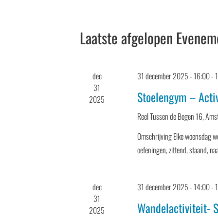
datum.
met
keyword.
Kalender
Laatste afgelopen Evenem
van
Evenementen
dec
31 december 2025 - 16:00
-
31
Stoelengym – Acti
2025
Reel
Tussen de Bogen 16, Ams
Omschrijving Elke woensdag wor
oefeningen, zittend, staand, na
dec
31 december 2025 - 14:00
-
31
Wandelactiviteit- 
2025