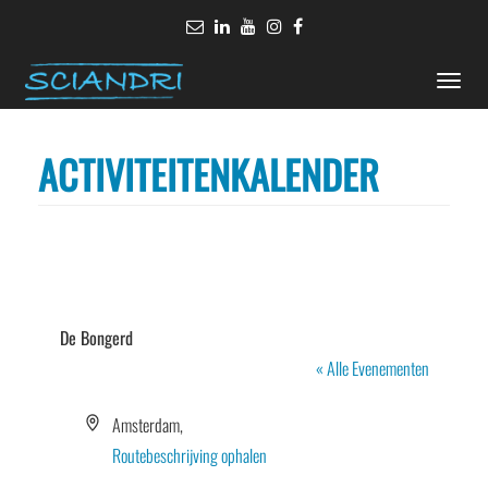
Toggle
naviga
ACTIVITEITENKALENDER
De Bongerd
« Alle Evenementen
Adres
Amsterdam
,
Routebeschrijving ophalen