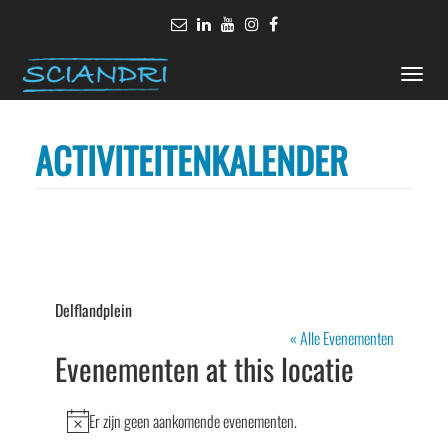
Toggle
naviga
ACTIVITEITENKALENDER
Delflandplein
« Alle Evenementen
Evenementen at this locatie
Er zijn geen aankomende evenementen.
Bericht