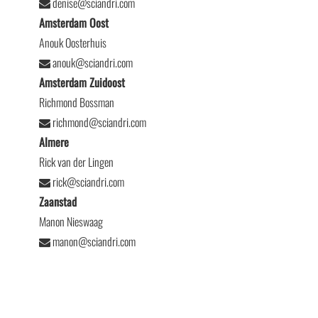
denise@sciandri.com
Amsterdam Oost
Anouk Oosterhuis
anouk@sciandri.com
Amsterdam Zuidoost
Richmond Bossman
richmond@sciandri.com
Almere
Rick van der Lingen
rick@sciandri.com
Zaanstad
Manon Nieswaag
manon@sciandri.com