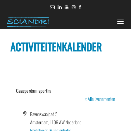
Toggle
naviga
ACTIVITEITENKALENDER
Gaasperdam sporthal
« Alle Evenementen
Adres
Ravenswaaipad 5
Amsterdam
,
1106 AW
Nederland
Routebeschrijving ophalen