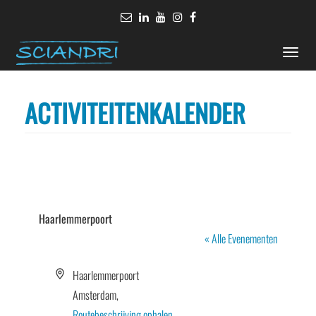
Toggle
naviga
ACTIVITEITENKALENDER
Haarlemmerpoort
« Alle Evenementen
Adres
Haarlemmerpoort
Amsterdam
,
Routebeschrijving ophalen