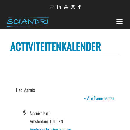
Toggle
naviga
ACTIVITEITENKALENDER
Het Marnix
« Alle Evenementen
Adres
Marnixplein 1
Amsterdam
,
1015 ZN
Routebeschrijving ophalen