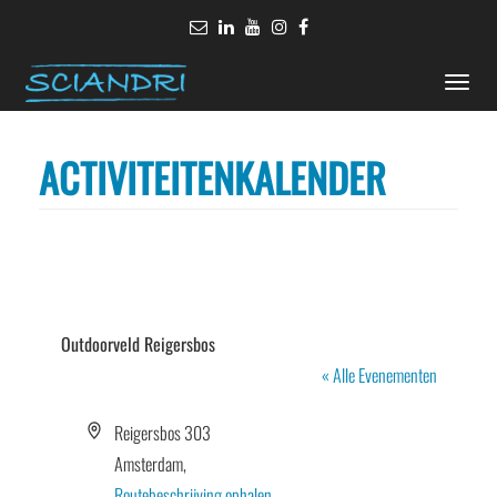
Toggle
naviga
ACTIVITEITENKALENDER
Outdoorveld Reigersbos
« Alle Evenementen
Adres
Reigersbos 303
Amsterdam
,
Routebeschrijving ophalen