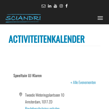
Toggle
naviga
ACTIVITEITENKALENDER
Speeltuin UJ Klaren
« Alle Evenementen
Adres
Tweede Weteringplantsoen 10
Amsterdam
,
1017 ZD
Routebeschrijving ophalen