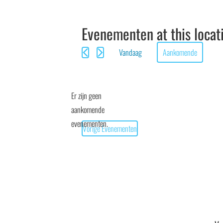
Evenementen at this locat
Vandaag
Aankomende
Selecteer
een
Er zijn geen
datum.
aankomende
Bericht
evenementen.
Vorige
Evenementen