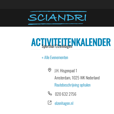
ACTIVITEITENKALENDER
Sporthal Elzenhagen
« Alle Evenementen
Adres
J.H. Hisgenpad 1
Amsterdam
,
1025 WK
Nederland
Routebeschrijving ophalen
Telefoon
020 632 2756
Website
elzenhagen.nl