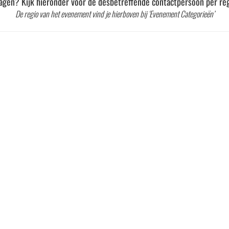
agen? Kijk hieronder voor de desbetreffende contactpersoon per reg
De regio van het evenement vind je hierboven bij ‘Evenement Categorieën’