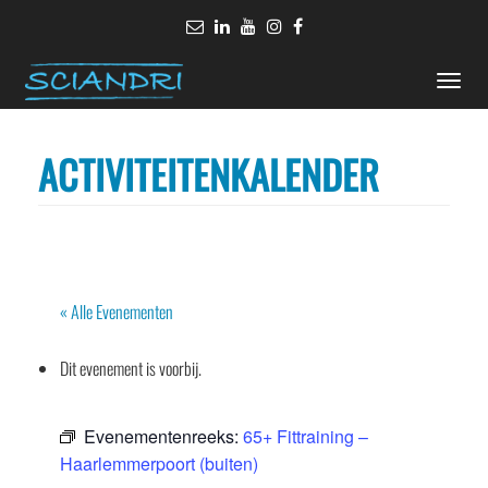
Toggle
naviga
ACTIVITEITENKALENDER
« Alle Evenementen
Dit evenement is voorbij.
Evenementenreeks:
65+ Fittraining –
Haarlemmerpoort (buiten)