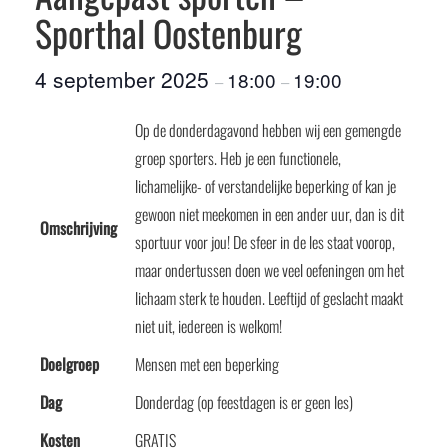
Sporthal Oostenburg
4 september 2025
18:00
19:00
–
–
Op de donderdagavond hebben wij een gemengde
groep sporters. Heb je een functionele,
lichamelijke- of verstandelijke beperking of kan je
gewoon niet meekomen in een ander uur, dan is dit
Omschrijving
sportuur voor jou! De sfeer in de les staat voorop,
maar ondertussen doen we veel oefeningen om het
lichaam sterk te houden. Leeftijd of geslacht maakt
niet uit, iedereen is welkom!
Doelgroep
Mensen met een beperking
Dag
Donderdag (op feestdagen is er geen les)
Kosten
GRATIS