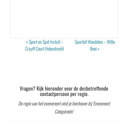
Evenement
«
Sport en Spel Instuif –
Sportief Wandelen – Witte
Navigatie
Cruyff Court Holendrecht
Boei
»
Vragen? Kijk hieronder voor de desbetreffende
contactpersoon per regio.
De regio van het evenement vind je hierboven bij ‘Evenement
Categorieën’