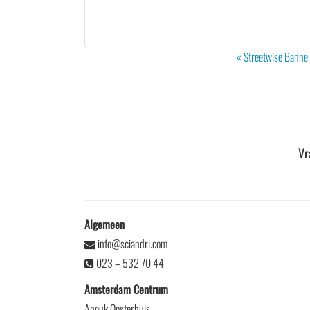
Evenement
«
Streetwise Banne 
Navigatie
Vr
Algemeen
info@sciandri.com
023 – 532 70 44
Amsterdam Centrum
Anouk Oosterhuis