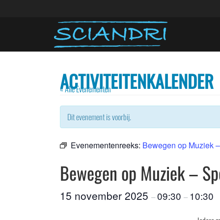
ACTIVITEITENKALENDER
« Alle Evenementen
Dit evenement is voorbij.
Evenementenreeks:
Bewegen op Muziek –
Bewegen op Muziek – Sp
15 november 2025
09:30
10:30
–
–