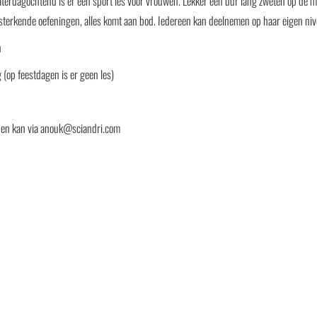
aterdagochtend is er een sport les voor vrouwen. Lekker een uur lang zweten op de 
sterkende oefeningen, alles komt aan bod. Iedereen kan deelnemen op haar eigen niv
n
 (op feestdagen is er geen les)
en kan via anouk@sciandri.com