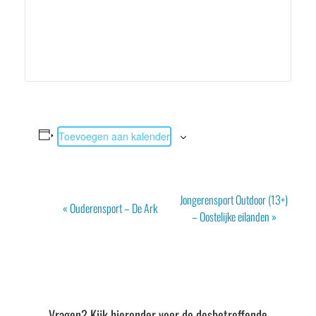
Toevoegen aan kalender
Evenement
Jongerensport Outdoor (13+)
«
Ouderensport – De Ark
Navigatie
– Oostelijke eilanden
»
Vragen? Kijk hieronder voor de desbetreffende