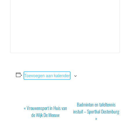
Toevoegen aan kalender
Evenement
Badminton en tafeltennis
«
Vrouwensport in Huis van
Navigatie
instuif – Sporthal Oostenburg
de Wijk De Meeuw
»