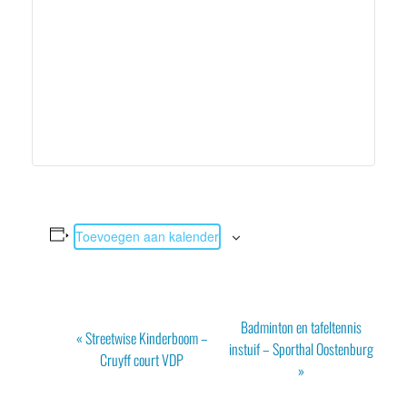
Toevoegen aan kalender
Evenement
Badminton en tafeltennis
«
Streetwise Kinderboom –
Navigatie
instuif – Sporthal Oostenburg
Cruyff court VDP
»