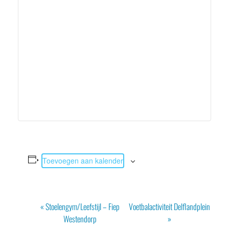
Toevoegen aan kalender
Evenement
«
Stoelengym/Leefstijl – Fiep
Voetbalactiviteit Delflandplein
Navigatie
Westendorp
»