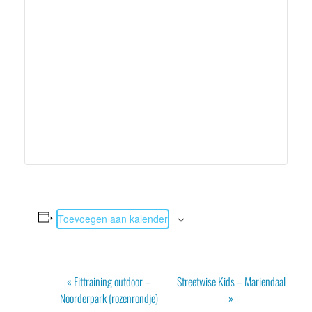
Toevoegen aan kalender
Evenement
«
Fittraining outdoor –
Streetwise Kids – Mariendaal
Navigatie
Noorderpark (rozenrondje)
»