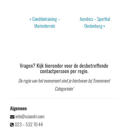
Evenement
«
Conditietraining –
Aerobics – Sporthal
Navigatie
Marineterrein
Oostenburg
»
Vragen? Kijk hieronder voor de desbetreffende
contactpersoon per regio.
De regio van het evenement vind je hierboven bij ‘Evenement
Categorieën’
Algemeen
info@sciandri.com
023 – 532 70 44