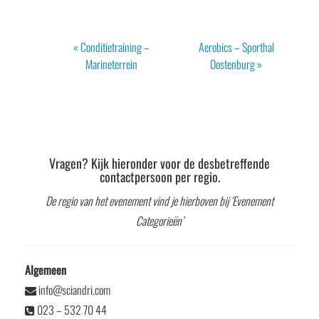
Evenement
«
Conditietraining –
Aerobics – Sporthal
Navigatie
Marineterrein
Oostenburg
»
Vragen? Kijk hieronder voor de desbetreffende
contactpersoon per regio.
De regio van het evenement vind je hierboven bij ‘Evenement
Categorieën’
Algemeen
info@sciandri.com
023 – 532 70 44