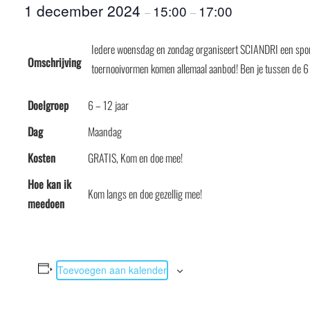
1 december 2024
15:00
17:00
–
–
Iedere woensdag en zondag organiseert SCIANDRI een sport
Omschrijving
toernooivormen komen allemaal aanbod! Ben je tussen de 6 
Doelgroep
6 – 12 jaar
Dag
Maandag
Kosten
GRATIS, Kom en doe mee!
Hoe kan ik
Kom langs en doe gezellig mee!
meedoen
Toevoegen aan kalender