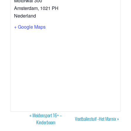
Motorwal 300
Amsterdam
,
1021 PH
Nederland
+ Google Maps
Evenement
«
Meidensport 16+ –
Voetbalinstuif -Het Marnix
»
Navigatie
Kinderboom