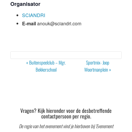
Organisator
SCIANDRI
E-mail
anouk@sciandri.com
Evenement
«
Buitenspeelclub – Mgr.
Sportmix- Joop
Navigatie
Bekkerschool
Woortmanplein
»
Vragen? Kijk hieronder voor de desbetreffende
contactpersoon per regio.
De regio van het evenement vind je hierboven bij ‘Evenement