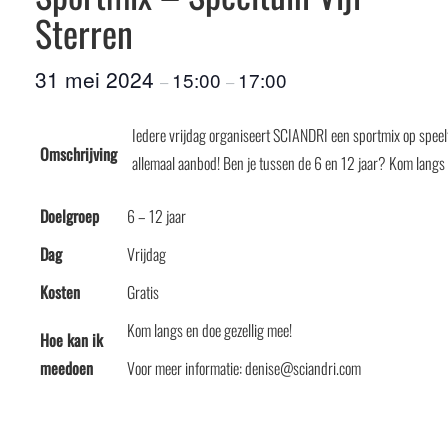
Sterren
31 mei 2024
15:00
17:00
–
–
Iedere vrijdag organiseert SCIANDRI een sportmix op speelt
Omschrijving
allemaal aanbod! Ben je tussen de 6 en 12 jaar? Kom langs 
Doelgroep
6 – 12 jaar
Dag
Vrijdag
Kosten
Gratis
Kom langs en doe gezellig mee!
Hoe kan ik
meedoen
Voor meer informatie: denise@sciandri.com