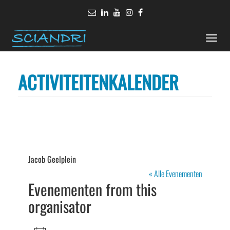
Toggle
naviga
ACTIVITEITENKALENDER
Jacob Geelplein
« Alle Evenementen
Evenementen from this
organisator