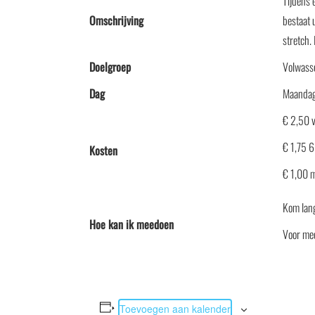
Tijdens 
Omschrijving
bestaat 
stretch.
Doelgroep
Volwasse
Dag
Maandag 
€ 2,50 
€ 1,75 
Kosten
€ 1,00 
Kom lang
Hoe kan ik meedoen
Voor me
Toevoegen aan kalender