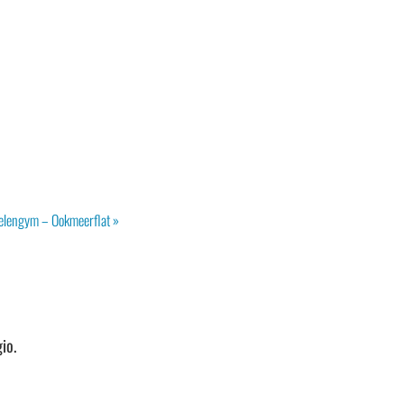
elengym – Ookmeerflat
»
io.