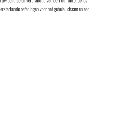
 u uw conditie en verbrandt u vet. De 1 uur durende les
versterkende oefeningen voor het gehele lichaam en een