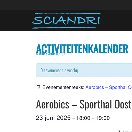
ACTIVITEITENKALENDER
« Alle Evenementen
Dit evenement is voorbij.
Evenementenreeks:
Aerobics – Sporthal 
Aerobics – Sporthal Oos
23 juni 2025
18:00
19:00
–
–