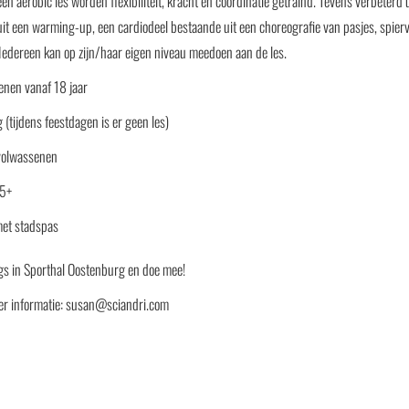
een aerobic les worden flexibiliteit, kracht en coördinatie getraind. Tevens verbeterd
uit een warming-up, een cardiodeel bestaande uit een choreografie van pasjes, spier
 Iedereen kan op zijn/haar eigen niveau meedoen aan de les.
nen vanaf 18 jaar
(tijdens feestdagen is er geen les)
volwassenen
65+
met stadspas
s in Sporthal Oostenburg en doe mee!
er informatie: susan@sciandri.com