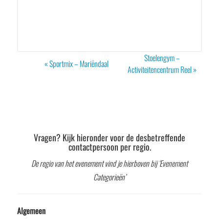
Evenement
Stoelengym –
«
Sportmix – Mariëndaal
Navigatie
Activiteitencentrum Reel
»
Vragen? Kijk hieronder voor de desbetreffende
contactpersoon per regio.
De regio van het evenement vind je hierboven bij ‘Evenement
Categorieën’
Algemeen